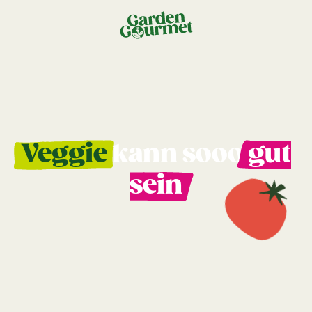
Veggie
kann sooo
gut
sein