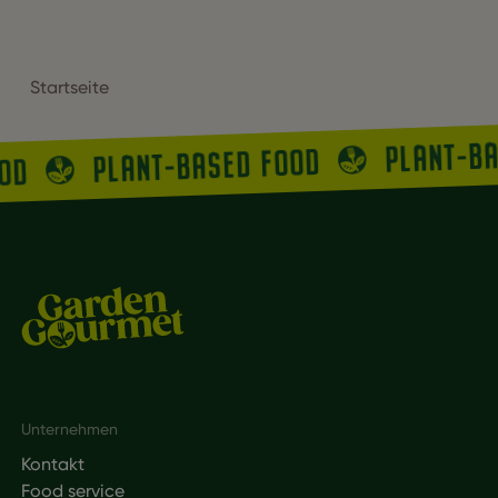
Startseite
PLANT-B
PLANT-BASED FOOD
OOD
Footer
Unternehmen
Kontakt
Food service