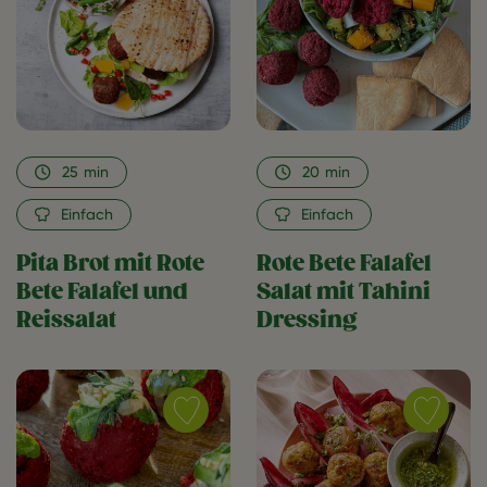
Brot
Bete
mit
Falafel
Rote
Salat
Bete
mit
Falafel
Tahini
und
Dressing
Reissalat
as
25
min
20
min
as
favorite
favorite
Einfach
Einfach
Pita Brot mit Rote
Rote Bete Falafel
Bete Falafel und
Salat mit Tahini
Reissalat
Dressing
Save
Save
recipe
recipe
Rote
Gemüsebä
Bete
Schiffchen