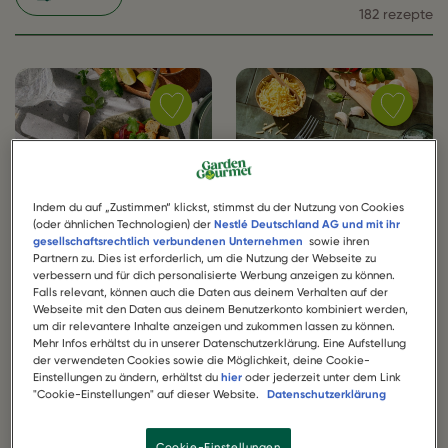
182 rezepte
Save
Save
recipe
recipe
Crunchy
Crunchy
Tofu
Tofu
mit
Pasta
Ofengemüse
mit
Indem du auf „Zustimmen“ klickst, stimmst du der Nutzung von Cookies
(oder ähnlichen Technologien) der
Nestlé Deutschland AG und mit ihr
as
scharfer
gesellschaftsrechtlich verbundenen Unternehmen
sowie ihren
favorite
Tomatens
Partnern zu. Dies ist erforderlich, um die Nutzung der Webseite zu
as
verbessern und für dich personalisierte Werbung anzeigen zu können.
favorite
Falls relevant, können auch die Daten aus deinem Verhalten auf der
30
min
35
min
Webseite mit den Daten aus deinem Benutzerkonto kombiniert werden,
um dir relevantere Inhalte anzeigen und zukommen lassen zu können.
Einfach
Einfach
Mehr Infos erhältst du in unserer Datenschutzerklärung. Eine Aufstellung
der verwendeten Cookies sowie die Möglichkeit, deine Cookie-
Einstellungen zu ändern, erhältst du
hier
oder jederzeit unter dem Link
Crunchy Tofu mit
Crunchy Tofu Pasta
"Cookie-Einstellungen" auf dieser Website.
Datenschutzerklärung
Ofengemüse
mit scharfer
Tomatensauce
Cookie-Einstellungen