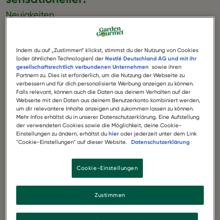
Neuigkeiten
Schon gehört? Unsere beliebte
Sensational Bratwurst
ist
jetzt noch saftiger und einfach zum Reinbeißen. Mit
optimierter Rezeptur lässt sie die Herzen von echten
Indem du auf „Zustimmen“ klickst, stimmst du der Nutzung von Cookies
Grillfans und wahren Bratwurst-Liebhaber:innen
(oder ähnlichen Technologien) der
Nestlé Deutschland AG und mit ihr
gesellschaftsrechtlich verbundenen Unternehmen
sowie ihren
höherschlagen. Mmmh, soooooo lecker.
Partnern zu. Dies ist erforderlich, um die Nutzung der Webseite zu
verbessern und für dich personalisierte Werbung anzeigen zu können.
Wir stehen auf innere Werte
Falls relevant, können auch die Daten aus deinem Verhalten auf der
Webseite mit den Daten aus deinem Benutzerkonto kombiniert werden,
Knackig, würzig und mit ordentlich Biss … Die
um dir relevantere Inhalte anzeigen und zukommen lassen zu können.
Mehr Infos erhältst du in unserer Datenschutzerklärung. Eine Aufstellung
Sensational Bratwurst
überzeugt einfach. 100 %
der verwendeten Cookies sowie die Möglichkeit, deine Cookie-
pflanzlich, 100 % Soja aus europäischem Anbau. Einfach
Einstellungen zu ändern, erhältst du
hier
oder jederzeit unter dem Link
sensationell! Doch wie bekommt man diesen
"Cookie-Einstellungen" auf dieser Website.
Datenschutzerklärung
authentischen Bratwurst-Geschmack? Ganz einfach!
Wir benutzen Gewürze und Kräuter, wie zum Beispiel
Cookie-Einstellungen
Majoran, sowie ausschließlich natürliche Aromen. Auf
künstliche Farbstoffe verzichten wir komplett. Für die
rötliche Farbe sorgen Rote Bete, Paprika und Karotte.
Zustimmen
Doch sie schmeckt nicht nur gut, sie ist auch gut. Im