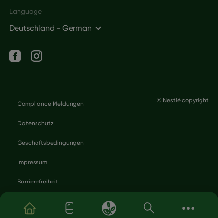
Language
Deutschland - German
Social networks
Legal
© Nestlé copyright
Compliance Meldungen
Datenschutz
Geschäftsbedingungen
Impressum
Barrierefreiheit
Direkt zum Inhalt