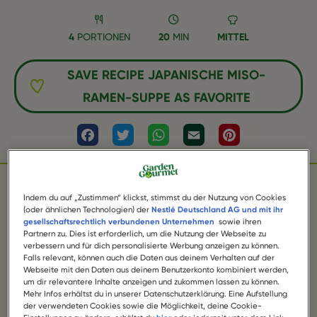
4
PORTIONEN
20
MIN
MITTEL
SAVE RECIPE JAPANISCHE MISO-
RAMEN-SUPPE AS FAVORITE
Facebook
Twitter
WhatsApp
Email
Pinterest
Indem du auf „Zustimmen“ klickst, stimmst du der Nutzung von Cookies
ZUTATEN
(oder ähnlichen Technologien) der
Nestlé Deutschland AG und mit ihr
gesellschaftsrechtlich verbundenen Unternehmen
sowie ihren
Partnern zu. Dies ist erforderlich, um die Nutzung der Webseite zu
verbessern und für dich personalisierte Werbung anzeigen zu können.
Falls relevant, können auch die Daten aus deinem Verhalten auf der
1 Packung Garden Gourmet Sensational Filet-
Webseite mit den Daten aus deinem Benutzerkonto kombiniert werden,
Stückchen Asian Style Hähnchen Art
um dir relevantere Inhalte anzeigen und zukommen lassen zu können.
Mehr Infos erhältst du in unserer Datenschutzerklärung. Eine Aufstellung
der verwendeten Cookies sowie die Möglichkeit, deine Cookie-