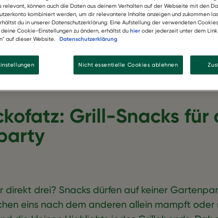
ls relevant, können auch die Daten aus deinem Verhalten auf der Webseite mit den Da
tzerkonto kombiniert werden, um dir relevantere Inhalte anzeigen und zukommen las
erhältst du in unserer Datenschutzerklärung. Eine Aufstellung der verwendeten Cookie
, deine Cookie-Einstellungen zu ändern, erhältst du
hier
oder jederzeit unter dem Lin
n" auf dieser Website.
Datenschutzerklärung
instellungen
Nicht essentielle Cookies ablehnen
Zu
ofatz: Grill-Snacks für
party
r direkt drei? Snacks dürfen auf keiner Gartenpar
hen eins nach dem anderen allein mampft oder 