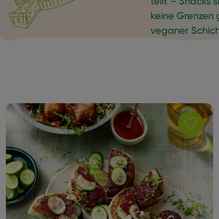
teilt – Snacks 
keine Grenzen 
veganer Schicht
Inspirationen fü
Save
recipe
Vegane
Sensationa
Burger
Slider
as
favorite