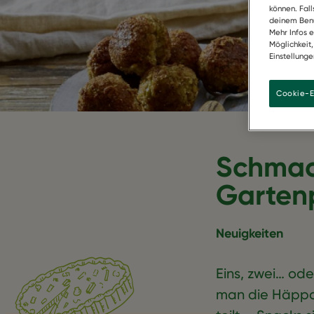
können. Fal
deinem Benu
Mehr Infos 
Möglichkeit
Einstellunge
Cookie-E
Schmack
Garten
Neuigkeiten
Eins, zwei… ode
man die Häppc