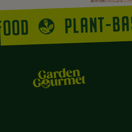
PLANT-B
 FOOD