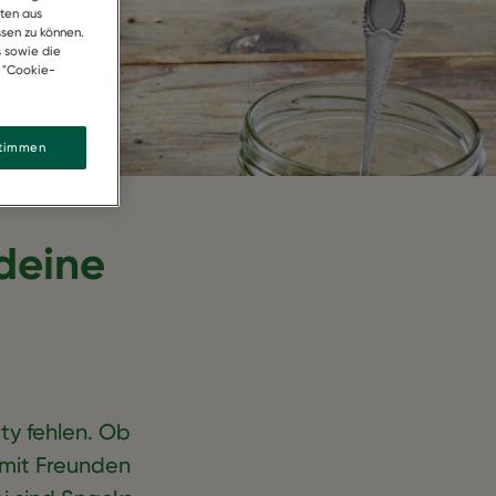
ten aus
sen zu können.
s sowie die
k "Cookie-
stimmen
 deine
ty fehlen. Ob
mit Freunden