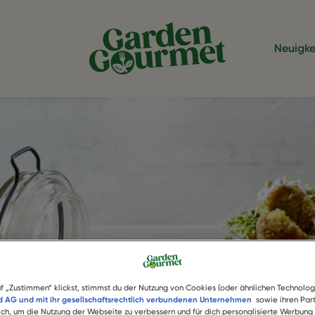
Neuigke
f „Zustimmen“ klickst, stimmst du der Nutzung von Cookies (oder ähnlichen Technolog
 AG und mit ihr gesellschaftsrechtlich verbundenen Unternehmen
sowie ihren Part
lich, um die Nutzung der Webseite zu verbessern und für dich personalisierte Werbung