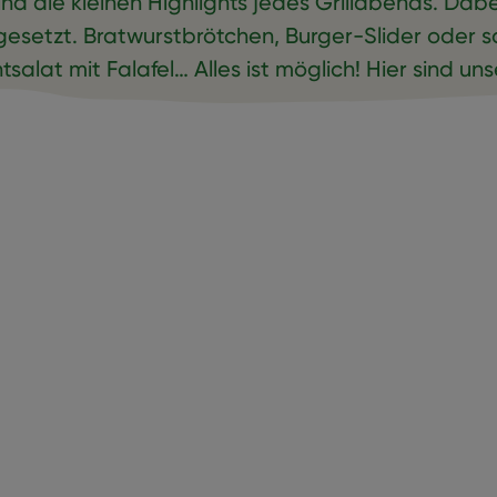
sind die kleinen Highlights jedes Grillabends. Dab
gesetzt. Bratwurstbrötchen, Burger-Slider oder s
salat mit Falafel… Alles ist möglich! Hier sind un
r dich.
l