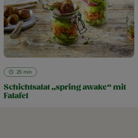
25
min
Schichtsalat „spring awake“ mit
Falafel