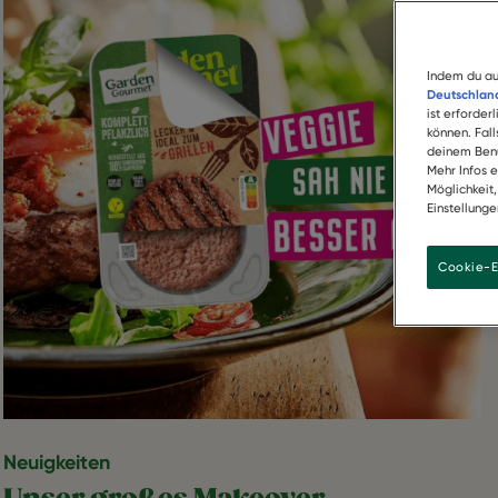
Indem du au
Deutschland
ist erforder
können. Fal
deinem Benu
Mehr Infos 
Möglichkeit
Einstellunge
Cookie-E
Neuigkeiten