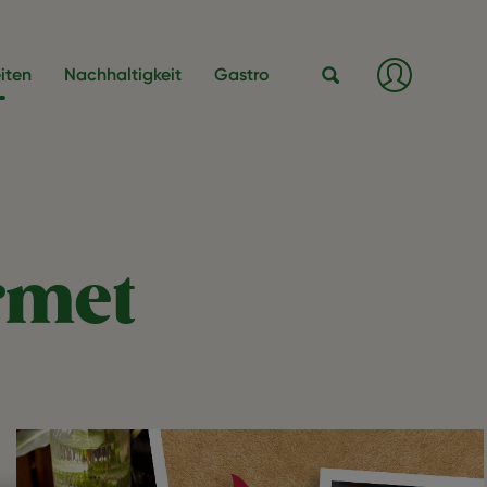
Anmeld
iten
Nachhaltigkeit
Gastro
/
Registri
Suche
rmet