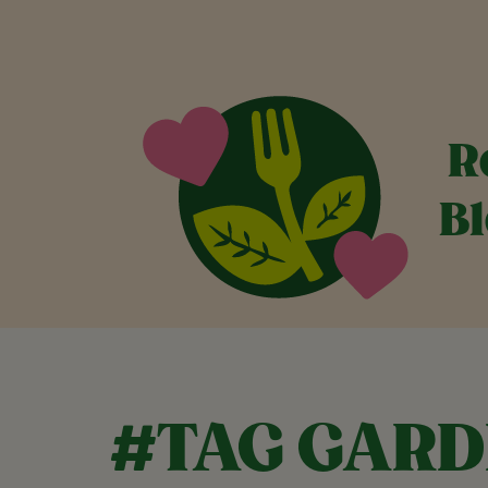
R
Bl
#TAG GAR