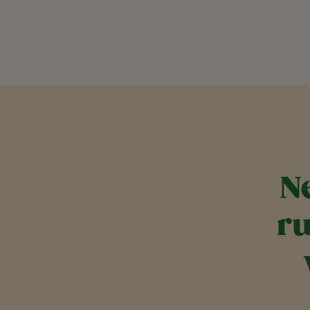
Seitennummerierung
N
ru