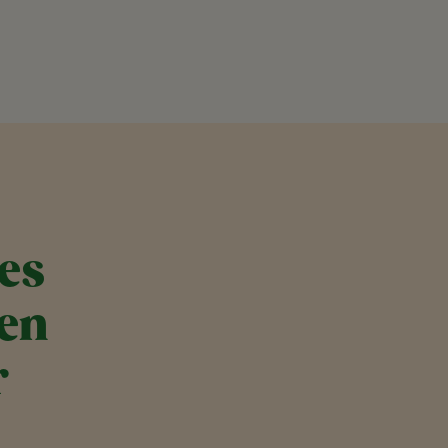
es
ren
r