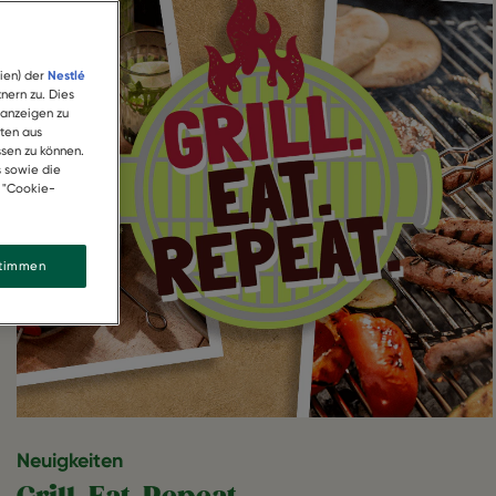
ien) der
Nestlé
nern zu. Dies
 anzeigen zu
ten aus
sen zu können.
s sowie die
k "Cookie-
stimmen
Neuigkeiten