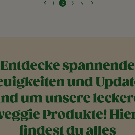
Vorherige Seite
Nächste Seite
‹
›
Page
Aktuelle Seite
Page
Letzte Seite
1
2
3
4
Entdecke spannende
euigkeiten und Updat
nd um unsere lecke
veggie Produkte! Hie
findest du alles