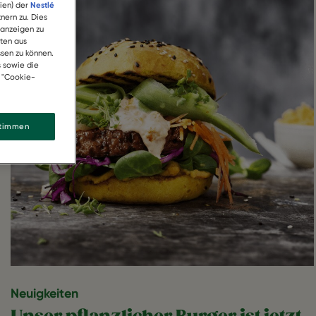
ien) der
Nestlé
nern zu. Dies
 anzeigen zu
ten aus
sen zu können.
s sowie die
k "Cookie-
stimmen
Neuigkeiten