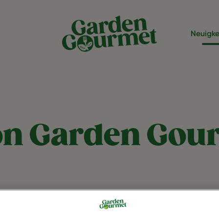
Neuigke
on Garden Gou