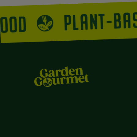
PLANT-B
 FOOD