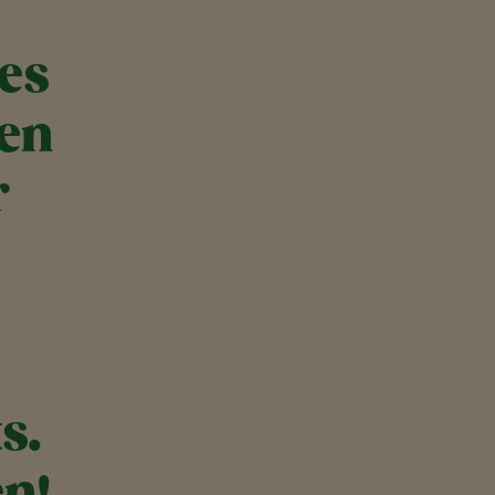
es
ren
r
s.