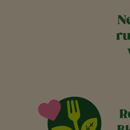
N
ru
R