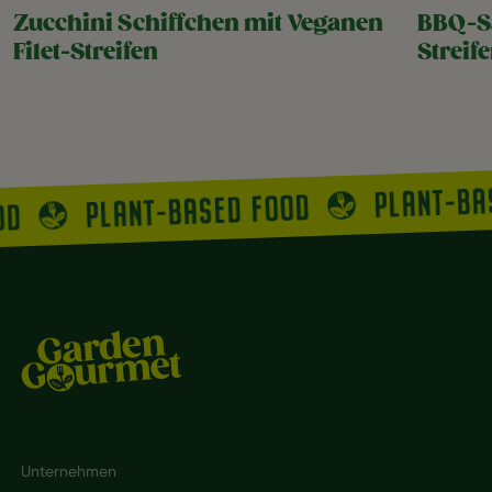
Zucchini Schiffchen mit Veganen
BBQ-Sa
Filet-Streifen
Streif
PLANT-BA
PLANT-BASED FOOD
OD
Footer
Unternehmen