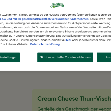
f „Zustimmen“ klickst, stimmst du der Nutzung von Cookies (oder ähnlichen Technolog
 AG und mit ihr gesellschaftsrechtlich verbundenen Unternehmen
sowie ihren Part
lich, um die Nutzung der Webseite zu verbessern und für dich personalisierte Werbung
ls relevant, können auch die Daten aus deinem Verhalten auf der Webseite mit den Da
tzerkonto kombiniert werden, um dir relevantere Inhalte anzeigen und zukommen las
erhältst du in unserer Datenschutzerklärung. Eine Aufstellung der verwendeten Cookie
, deine Cookie-Einstellungen zu ändern, erhältst du
hier
oder jederzeit unter dem Lin
n" auf dieser Website.
Datenschutzerklärung
instellungen
Nicht essentielle Cookies ablehnen
Zu
SAVE RECIPE CREAM CHEESE T
EINFACH
Cream Cheese Thun-Visch
Genieße den Geschmack der vega