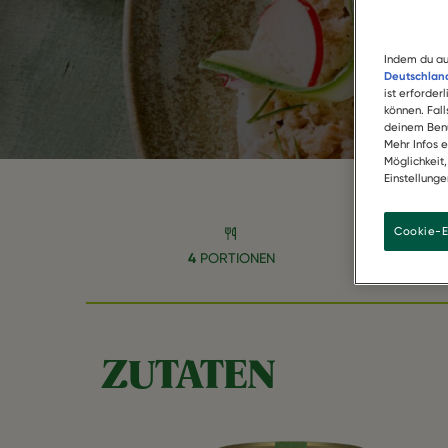
Indem du au
Deutschland
ist erforder
können. Fal
deinem Benu
Mehr Infos 
Möglichkeit
Einstellunge
Cookie-E
4
PORTIONEN
10
MIN
ZUTATEN