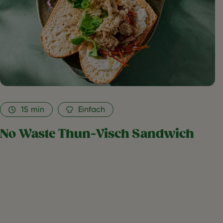
15
min
Einfach
No Waste Thun-Visch Sandwich