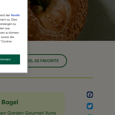
ien) der
Nestlé
nern zu. Dies
 anzeigen zu
ten aus
sen zu können.
s sowie die
k "Cookie-
stimmen
HUN-VISCH BAGEL AS FAVORITE
Facebook
 Bagel
Twitter
nen Garden Gourmet Vuna