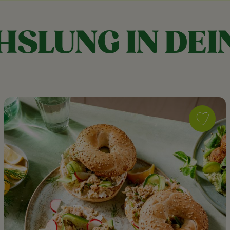
SLUNG IN DEI
Save
recipe
Cream
Cheese
Thun-
Visch
Bagel
as
favorite