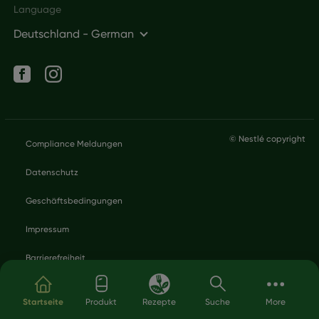
Language
Deutschland - German
Social networks
Legal
© Nestlé copyright
Compliance Meldungen
Datenschutz
Geschäftsbedingungen
Impressum
Barrierefreiheit
Direkt zum Inhalt
Startseite
Produkt
Rezepte
Suche
More