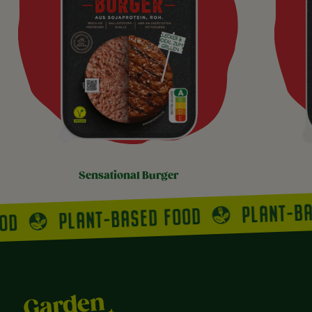
sensational burger
PLANT-B
PLANT-BASED FOOD
OOD