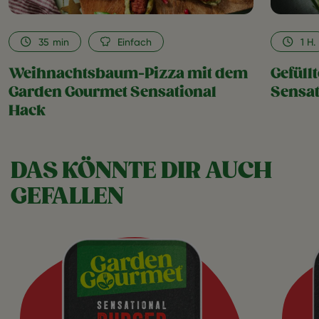
35
min
Einfach
1 H.
Weihnachtsbaum-Pizza mit dem
Gefüll
Garden Gourmet Sensational
Sensat
Hack
DAS KÖNNTE DIR AUCH
GEFALLEN