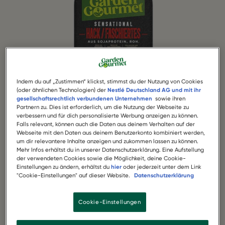
Indem du auf „Zustimmen“ klickst, stimmst du der Nutzung von Cookies
(oder ähnlichen Technologien) der
Nestlé Deutschland AG und mit ihr
gesellschaftsrechtlich verbundenen Unternehmen
sowie ihren
Partnern zu. Dies ist erforderlich, um die Nutzung der Webseite zu
verbessern und für dich personalisierte Werbung anzeigen zu können.
1 Packung Garden Gourmet Sensational Hack
Falls relevant, können auch die Daten aus deinem Verhalten auf der
Webseite mit den Daten aus deinem Benutzerkonto kombiniert werden,
um dir relevantere Inhalte anzeigen und zukommen lassen zu können.
200 g gemischter 3-Farben-Reis oder 150 g
Mehr Infos erhältst du in unserer Datenschutzerklärung. Eine Aufstellung
der verwendeten Cookies sowie die Möglichkeit, deine Cookie-
gemischter Quinoa
Einstellungen zu ändern, erhältst du
hier
oder jederzeit unter dem Link
"Cookie-Einstellungen" auf dieser Website.
Datenschutzerklärung
2 mittlere oder 1,5 große Butternusskürbis
Cookie-Einstellungen
1 roter Apfel