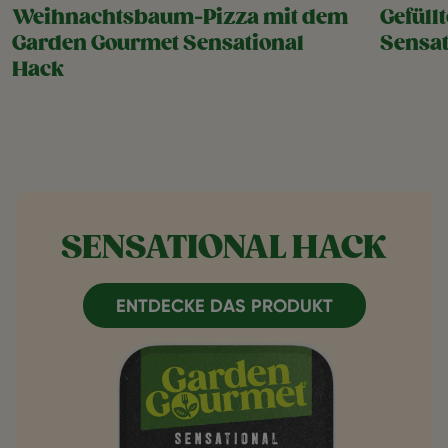
Weihnachtsbaum-Pizza mit dem
Gefüll
Garden Gourmet Sensational
Sensat
Hack
SENSATIONAL HACK
ENTDECKE DAS PRODUKT