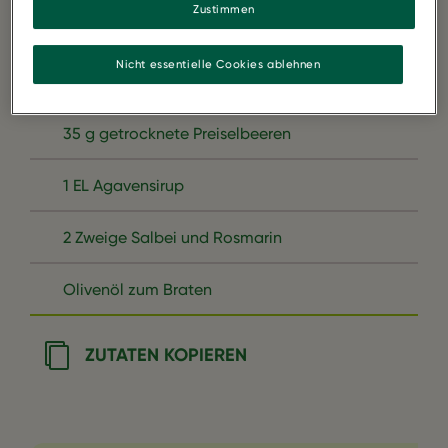
Zustimmen
100 g frische/gefrorene Preiselbeeren
Nicht essentielle Cookies ablehnen
50 g Pekannüsse
35 g getrocknete Preiselbeeren
1 EL Agavensirup
2 Zweige Salbei und Rosmarin
Olivenöl zum Braten
ZUTATEN KOPIEREN